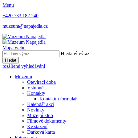
Menu
+420 733 182 240
muzeum@napajedla.cz
Mapa webu
Hledaný výraz
Hledat
rozšířené vyhledávání
Muzeum
Otevírací doba
Vstupné
Kontakty
Kontaktní formulář
Kalendář akcí
Novinky
Muzejní klub
Filmové dokumenty
Ke stažení
Dárková karta
Fotogalerie