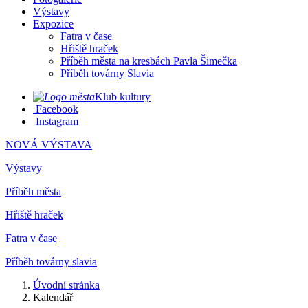
Výstavy
Expozice
Fatra v čase
Hřiště hraček
Příběh města na kresbách Pavla Šimečka
Příběh továrny Slavia
Klub kultury
Facebook
Instagram
NOVÁ VÝSTAVA
Výstavy
Příběh města
Hřiště hraček
Fatra v čase
Příběh továrny slavia
Úvodní stránka
Kalendář