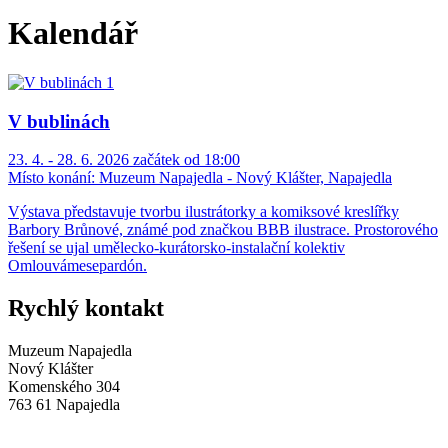
Kalendář
V bublinách
23. 4. - 28. 6. 2026 začátek od 18:00
Místo konání:
Muzeum Napajedla - Nový Klášter, Napajedla
Výstava představuje tvorbu ilustrátorky a komiksové kreslířky
Barbory Brůnové, známé pod značkou BBB ilustrace. Prostorového
řešení se ujal umělecko-kurátorsko-instalační kolektiv
Omlouvámesepardón.
Rychlý kontakt
Muzeum Napajedla
Nový Klášter
Komenského 304
763 61 Napajedla