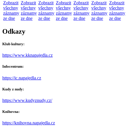
Zobrazit
Zobrazit
Zobrazit
Zobrazit
Zobrazit
Zobrazit
Zobrazit
všechny
všechny
všechny
všechny
všechny
všechny
všechny
záznamy
záznamy
záznamy
záznamy
záznamy
záznamy
záznamy
ze dne
ze dne
ze dne
ze dne
ze dne
ze dne
ze dne
Odkazy
Klub kultury:
https://www.kknapajedla.cz
Infocentrum:
https://ic.napajedla.cz
Kudy z nudy:
https://www.kudyznudy.cz/
Knihovna:
https://knihovna.napajedla.cz