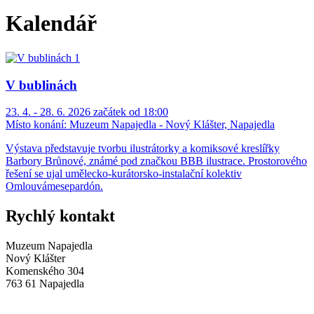
Kalendář
V bublinách
23. 4. - 28. 6. 2026 začátek od 18:00
Místo konání:
Muzeum Napajedla - Nový Klášter, Napajedla
Výstava představuje tvorbu ilustrátorky a komiksové kreslířky
Barbory Brůnové, známé pod značkou BBB ilustrace. Prostorového
řešení se ujal umělecko-kurátorsko-instalační kolektiv
Omlouvámesepardón.
Rychlý kontakt
Muzeum Napajedla
Nový Klášter
Komenského 304
763 61 Napajedla