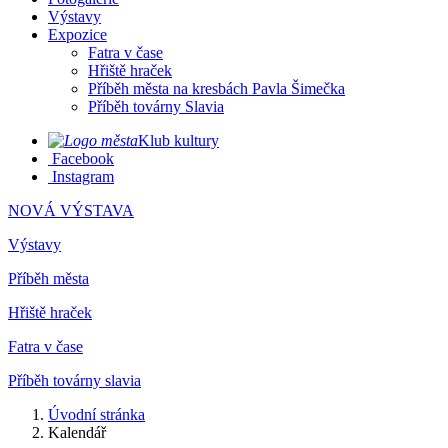
Výstavy
Expozice
Fatra v čase
Hřiště hraček
Příběh města na kresbách Pavla Šimečka
Příběh továrny Slavia
Klub kultury
Facebook
Instagram
NOVÁ VÝSTAVA
Výstavy
Příběh města
Hřiště hraček
Fatra v čase
Příběh továrny slavia
Úvodní stránka
Kalendář