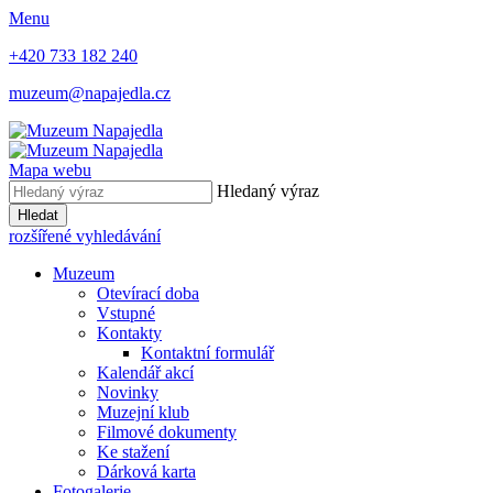
Menu
+420 733 182 240
muzeum@napajedla.cz
Mapa webu
Hledaný výraz
Hledat
rozšířené vyhledávání
Muzeum
Otevírací doba
Vstupné
Kontakty
Kontaktní formulář
Kalendář akcí
Novinky
Muzejní klub
Filmové dokumenty
Ke stažení
Dárková karta
Fotogalerie