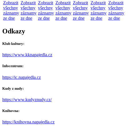
Zobrazit
Zobrazit
Zobrazit
Zobrazit
Zobrazit
Zobrazit
Zobrazit
všechny
všechny
všechny
všechny
všechny
všechny
všechny
záznamy
záznamy
záznamy
záznamy
záznamy
záznamy
záznamy
ze dne
ze dne
ze dne
ze dne
ze dne
ze dne
ze dne
Odkazy
Klub kultury:
https://www.kknapajedla.cz
Infocentrum:
https://ic.napajedla.cz
Kudy z nudy:
https://www.kudyznudy.cz/
Knihovna:
https://knihovna.napajedla.cz