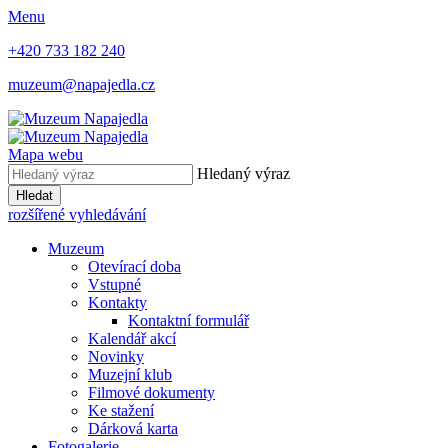
Menu
+420 733 182 240
muzeum@napajedla.cz
Mapa webu
Hledaný výraz
Hledat
rozšířené vyhledávání
Muzeum
Otevírací doba
Vstupné
Kontakty
Kontaktní formulář
Kalendář akcí
Novinky
Muzejní klub
Filmové dokumenty
Ke stažení
Dárková karta
Fotogalerie