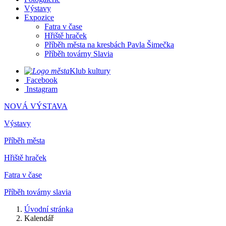
Výstavy
Expozice
Fatra v čase
Hřiště hraček
Příběh města na kresbách Pavla Šimečka
Příběh továrny Slavia
Klub kultury
Facebook
Instagram
NOVÁ VÝSTAVA
Výstavy
Příběh města
Hřiště hraček
Fatra v čase
Příběh továrny slavia
Úvodní stránka
Kalendář