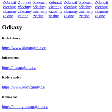
Zobrazit
Zobrazit
Zobrazit
Zobrazit
Zobrazit
Zobrazit
Zobrazit
všechny
všechny
všechny
všechny
všechny
všechny
všechny
záznamy
záznamy
záznamy
záznamy
záznamy
záznamy
záznamy
ze dne
ze dne
ze dne
ze dne
ze dne
ze dne
ze dne
Odkazy
Klub kultury:
https://www.kknapajedla.cz
Infocentrum:
https://ic.napajedla.cz
Kudy z nudy:
https://www.kudyznudy.cz/
Knihovna:
https://knihovna.napajedla.cz