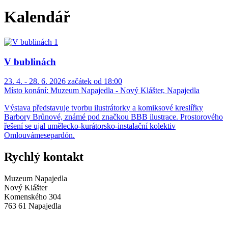
Kalendář
V bublinách
23. 4. - 28. 6. 2026 začátek od 18:00
Místo konání:
Muzeum Napajedla - Nový Klášter, Napajedla
Výstava představuje tvorbu ilustrátorky a komiksové kreslířky
Barbory Brůnové, známé pod značkou BBB ilustrace. Prostorového
řešení se ujal umělecko-kurátorsko-instalační kolektiv
Omlouvámesepardón.
Rychlý kontakt
Muzeum Napajedla
Nový Klášter
Komenského 304
763 61 Napajedla