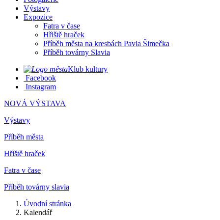
Výstavy
Expozice
Fatra v čase
Hřiště hraček
Příběh města na kresbách Pavla Šimečka
Příběh továrny Slavia
Klub kultury
Facebook
Instagram
NOVÁ VÝSTAVA
Výstavy
Příběh města
Hřiště hraček
Fatra v čase
Příběh továrny slavia
Úvodní stránka
Kalendář