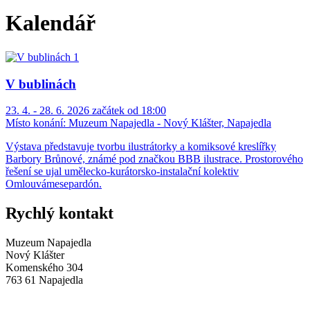
Kalendář
V bublinách
23. 4. - 28. 6. 2026 začátek od 18:00
Místo konání:
Muzeum Napajedla - Nový Klášter, Napajedla
Výstava představuje tvorbu ilustrátorky a komiksové kreslířky
Barbory Brůnové, známé pod značkou BBB ilustrace. Prostorového
řešení se ujal umělecko-kurátorsko-instalační kolektiv
Omlouvámesepardón.
Rychlý kontakt
Muzeum Napajedla
Nový Klášter
Komenského 304
763 61 Napajedla