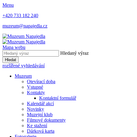
Menu
+420 733 182 240
muzeum@napajedla.cz
Mapa webu
Hledaný výraz
Hledat
rozšířené vyhledávání
Muzeum
Otevírací doba
Vstupné
Kontakty
Kontaktní formulář
Kalendář akcí
Novinky
Muzejní klub
Filmové dokumenty
Ke stažení
Dárková karta
Fotogalerie