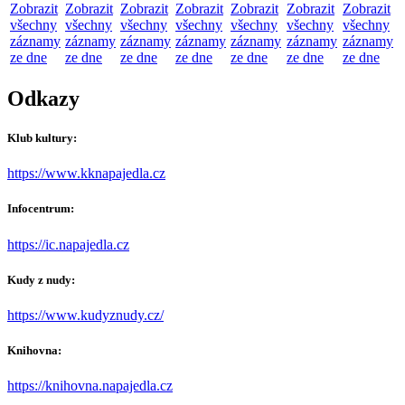
Zobrazit
Zobrazit
Zobrazit
Zobrazit
Zobrazit
Zobrazit
Zobrazit
všechny
všechny
všechny
všechny
všechny
všechny
všechny
záznamy
záznamy
záznamy
záznamy
záznamy
záznamy
záznamy
ze dne
ze dne
ze dne
ze dne
ze dne
ze dne
ze dne
Odkazy
Klub kultury:
https://www.kknapajedla.cz
Infocentrum:
https://ic.napajedla.cz
Kudy z nudy:
https://www.kudyznudy.cz/
Knihovna:
https://knihovna.napajedla.cz