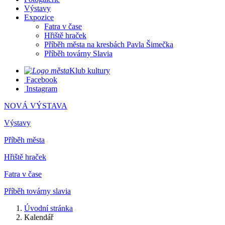
Výstavy
Expozice
Fatra v čase
Hřiště hraček
Příběh města na kresbách Pavla Šimečka
Příběh továrny Slavia
Klub kultury
Facebook
Instagram
NOVÁ VÝSTAVA
Výstavy
Příběh města
Hřiště hraček
Fatra v čase
Příběh továrny slavia
Úvodní stránka
Kalendář