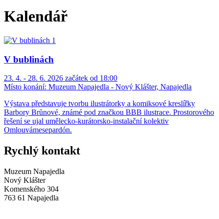
Kalendář
V bublinách
23. 4. - 28. 6. 2026 začátek od 18:00
Místo konání:
Muzeum Napajedla - Nový Klášter, Napajedla
Výstava představuje tvorbu ilustrátorky a komiksové kreslířky
Barbory Brůnové, známé pod značkou BBB ilustrace. Prostorového
řešení se ujal umělecko-kurátorsko-instalační kolektiv
Omlouvámesepardón.
Rychlý kontakt
Muzeum Napajedla
Nový Klášter
Komenského 304
763 61 Napajedla