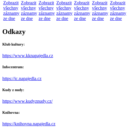
Zobrazit
Zobrazit
Zobrazit
Zobrazit
Zobrazit
Zobrazit
Zobrazit
všechny
všechny
všechny
všechny
všechny
všechny
všechny
záznamy
záznamy
záznamy
záznamy
záznamy
záznamy
záznamy
ze dne
ze dne
ze dne
ze dne
ze dne
ze dne
ze dne
Odkazy
Klub kultury:
https://www.kknapajedla.cz
Infocentrum:
https://ic.napajedla.cz
Kudy z nudy:
https://www.kudyznudy.cz/
Knihovna:
https://knihovna.napajedla.cz