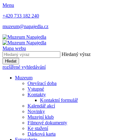
Menu
+420 733 182 240
muzeum@napajedla.cz
Mapa webu
Hledaný výraz
Hledat
rozšířené vyhledávání
Muzeum
Otevírací doba
Vstupné
Kontakty
Kontaktní formulář
Kalendář akcí
Novinky
Muzejní klub
Filmové dokumenty
Ke stažení
Dárková karta
Fotogalerie