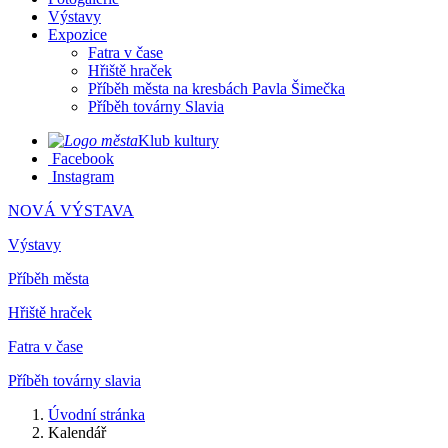
Výstavy
Expozice
Fatra v čase
Hřiště hraček
Příběh města na kresbách Pavla Šimečka
Příběh továrny Slavia
Klub kultury
Facebook
Instagram
NOVÁ VÝSTAVA
Výstavy
Příběh města
Hřiště hraček
Fatra v čase
Příběh továrny slavia
Úvodní stránka
Kalendář