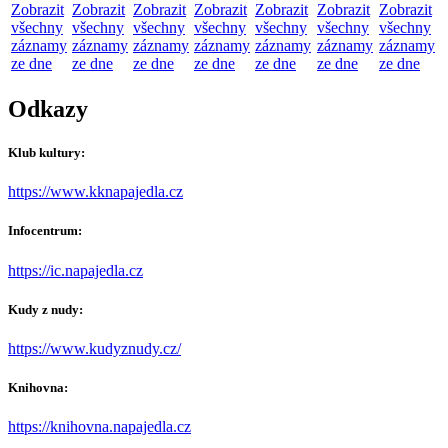
Zobrazit
Zobrazit
Zobrazit
Zobrazit
Zobrazit
Zobrazit
Zobrazit
všechny
všechny
všechny
všechny
všechny
všechny
všechny
záznamy
záznamy
záznamy
záznamy
záznamy
záznamy
záznamy
ze dne
ze dne
ze dne
ze dne
ze dne
ze dne
ze dne
Odkazy
Klub kultury:
https://www.kknapajedla.cz
Infocentrum:
https://ic.napajedla.cz
Kudy z nudy:
https://www.kudyznudy.cz/
Knihovna:
https://knihovna.napajedla.cz