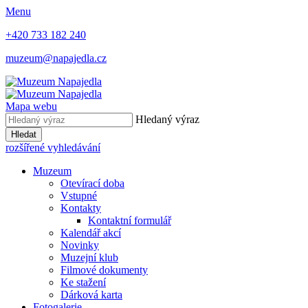
Menu
+420 733 182 240
muzeum@napajedla.cz
Mapa webu
Hledaný výraz
Hledat
rozšířené vyhledávání
Muzeum
Otevírací doba
Vstupné
Kontakty
Kontaktní formulář
Kalendář akcí
Novinky
Muzejní klub
Filmové dokumenty
Ke stažení
Dárková karta
Fotogalerie