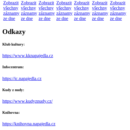
Zobrazit
Zobrazit
Zobrazit
Zobrazit
Zobrazit
Zobrazit
Zobrazit
všechny
všechny
všechny
všechny
všechny
všechny
všechny
záznamy
záznamy
záznamy
záznamy
záznamy
záznamy
záznamy
ze dne
ze dne
ze dne
ze dne
ze dne
ze dne
ze dne
Odkazy
Klub kultury:
https://www.kknapajedla.cz
Infocentrum:
https://ic.napajedla.cz
Kudy z nudy:
https://www.kudyznudy.cz/
Knihovna:
https://knihovna.napajedla.cz