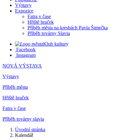
Výstavy
Expozice
Fatra v čase
Hřiště hraček
Příběh města na kresbách Pavla Šimečka
Příběh továrny Slavia
Klub kultury
Facebook
Instagram
NOVÁ VÝSTAVA
Výstavy
Příběh města
Hřiště hraček
Fatra v čase
Příběh továrny slavia
Úvodní stránka
Kalendář