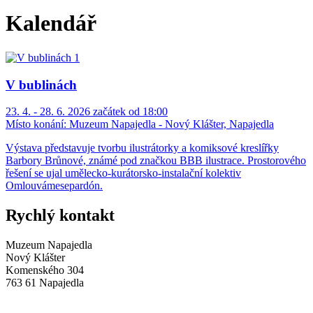
Kalendář
V bublinách
23. 4. - 28. 6. 2026 začátek od 18:00
Místo konání:
Muzeum Napajedla - Nový Klášter, Napajedla
Výstava představuje tvorbu ilustrátorky a komiksové kreslířky
Barbory Brůnové, známé pod značkou BBB ilustrace. Prostorového
řešení se ujal umělecko-kurátorsko-instalační kolektiv
Omlouvámesepardón.
Rychlý kontakt
Muzeum Napajedla
Nový Klášter
Komenského 304
763 61 Napajedla