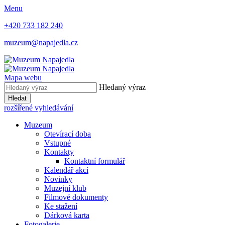
Menu
+420 733 182 240
muzeum@napajedla.cz
Mapa webu
Hledaný výraz
Hledat
rozšířené vyhledávání
Muzeum
Otevírací doba
Vstupné
Kontakty
Kontaktní formulář
Kalendář akcí
Novinky
Muzejní klub
Filmové dokumenty
Ke stažení
Dárková karta
Fotogalerie