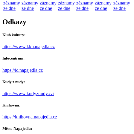
záznamy
záznamy
záznamy
záznamy
záznamy
záznamy
záznamy
ze dne
ze dne
ze dne
ze dne
ze dne
ze dne
ze dne
Odkazy
Klub kultury:
https://www.kknapajedla.cz
Infocentrum:
https://ic.napajedla.cz
Kudy z nudy:
https://www.kudyznudy.cz/
Knihovna:
https://knihovna.napajedla.cz
Město Napajedla: