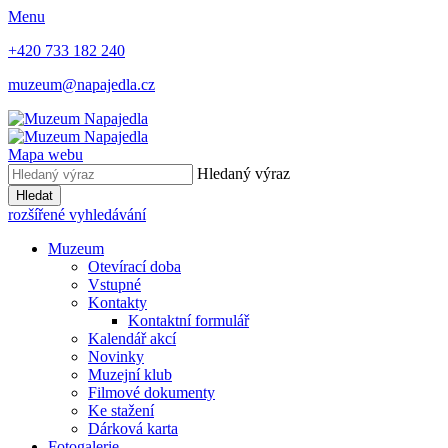
Menu
+420 733 182 240
muzeum@napajedla.cz
Mapa webu
Hledaný výraz
Hledat
rozšířené vyhledávání
Muzeum
Otevírací doba
Vstupné
Kontakty
Kontaktní formulář
Kalendář akcí
Novinky
Muzejní klub
Filmové dokumenty
Ke stažení
Dárková karta
Fotogalerie