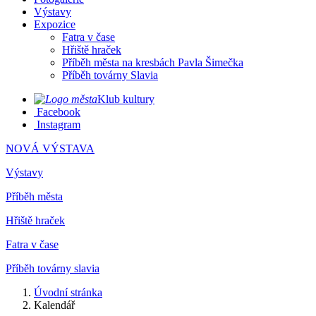
Výstavy
Expozice
Fatra v čase
Hřiště hraček
Příběh města na kresbách Pavla Šimečka
Příběh továrny Slavia
Klub kultury
Facebook
Instagram
NOVÁ VÝSTAVA
Výstavy
Příběh města
Hřiště hraček
Fatra v čase
Příběh továrny slavia
Úvodní stránka
Kalendář