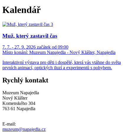
Kalendář
Muž, který zastavil čas
7. 7. - 27. 9. 2026 začátek od 09:00
Místo konání:
Muzeum Napajedla - Nový Klášter, Napajedla
Interaktivní výstava pro děti i dospělé, která vás vtáhne do světa
prvních animací, optických iluzí a experimentů s pohybem.
Rychlý kontakt
Muzeum Napajedla
Nový Klášter
Komenského 304
763 61 Napajedla
E-mail:
muzeum@napajedla.cz