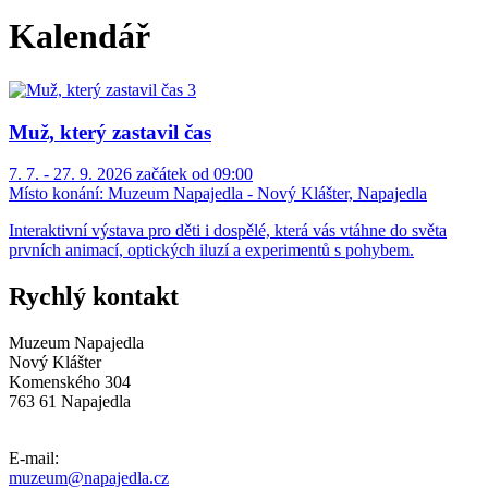
Kalendář
Muž, který zastavil čas
7. 7. - 27. 9. 2026 začátek od 09:00
Místo konání:
Muzeum Napajedla - Nový Klášter, Napajedla
Interaktivní výstava pro děti i dospělé, která vás vtáhne do světa
prvních animací, optických iluzí a experimentů s pohybem.
Rychlý kontakt
Muzeum Napajedla
Nový Klášter
Komenského 304
763 61 Napajedla
E-mail:
muzeum@napajedla.cz