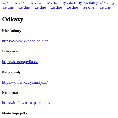
záznamy
záznamy
záznamy
záznamy
záznamy
záznamy
záznamy
ze dne
ze dne
ze dne
ze dne
ze dne
ze dne
ze dne
Odkazy
Klub kultury:
https://www.kknapajedla.cz
Infocentrum:
https://ic.napajedla.cz
Kudy z nudy:
https://www.kudyznudy.cz/
Knihovna:
https://knihovna.napajedla.cz
Město Napajedla: