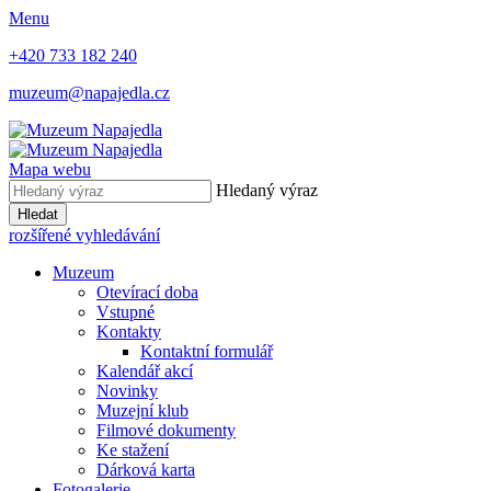
Menu
+420 733 182 240
muzeum@napajedla.cz
Mapa webu
Hledaný výraz
Hledat
rozšířené vyhledávání
Muzeum
Otevírací doba
Vstupné
Kontakty
Kontaktní formulář
Kalendář akcí
Novinky
Muzejní klub
Filmové dokumenty
Ke stažení
Dárková karta
Fotogalerie