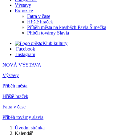
Výstavy
Expozice
Fatra v čase
Hřiště hraček
Příběh města na kresbách Pavla Šimečka
Příběh továrny Slavia
Klub kultury
Facebook
Instagram
NOVÁ VÝSTAVA
Výstavy
Příběh města
Hřiště hraček
Fatra v čase
Příběh továrny slavia
Úvodní stránka
Kalendář