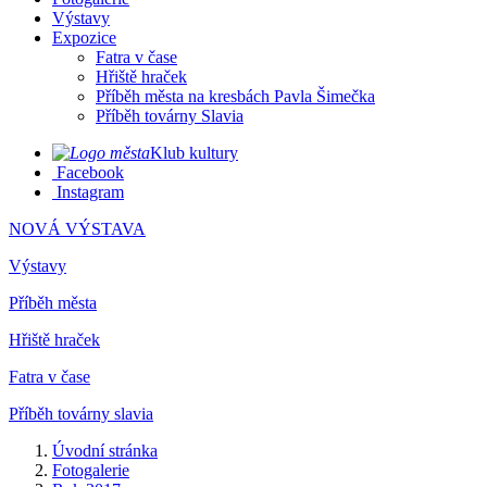
Výstavy
Expozice
Fatra v čase
Hřiště hraček
Příběh města na kresbách Pavla Šimečka
Příběh továrny Slavia
Klub kultury
Facebook
Instagram
NOVÁ VÝSTAVA
Výstavy
Příběh města
Hřiště hraček
Fatra v čase
Příběh továrny slavia
Úvodní stránka
Fotogalerie