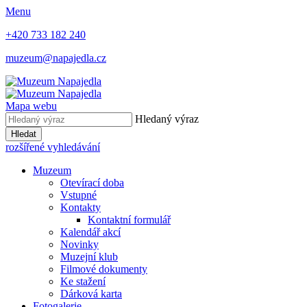
Menu
+420 733 182 240
muzeum@napajedla.cz
Mapa webu
Hledaný výraz
Hledat
rozšířené vyhledávání
Muzeum
Otevírací doba
Vstupné
Kontakty
Kontaktní formulář
Kalendář akcí
Novinky
Muzejní klub
Filmové dokumenty
Ke stažení
Dárková karta
Fotogalerie