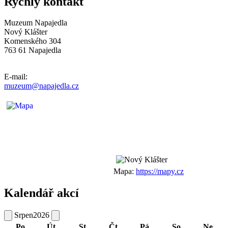
Rychlý kontakt
Muzeum Napajedla
Nový Klášter
Komenského 304
763 61 Napajedla
E-mail:
muzeum@napajedla.cz
Mapa:
https://mapy.cz
Kalendář akcí
Srpen
2026
Po
Út
St
Čt
Pá
So
Ne