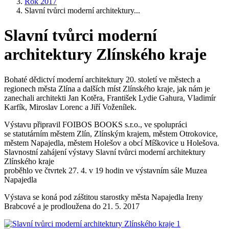
Rok 2017
Slavní tvůrci moderní architektury...
Slavní tvůrci moderní
architektury Zlínského kraje
Bohaté dědictví moderní architektury 20. století ve městech a
regionech města Zlína a dalších míst Zlínského kraje, jak nám je
zanechali architekti Jan Kotěra, František Lydie Gahura, Vladimír
Karfík, Miroslav Lorenc a Jiří Voženílek.
Výstavu připravil FOIBOS BOOKS s.r.o., ve spolupráci
se statutárním městem Zlín, Zlínským krajem, městem Otrokovice,
městem Napajedla, městem Holešov a obcí Míškovice u Holešova.
Slavnostní zahájení výstavy Slavní tvůrci moderní architektury
Zlínského kraje
proběhlo ve čtvrtek 27. 4. v 19 hodin ve výstavním sále Muzea
Napajedla
Výstava se koná pod záštitou starostky města Napajedla Ireny
Brabcové a je prodloužena do 21. 5. 2017