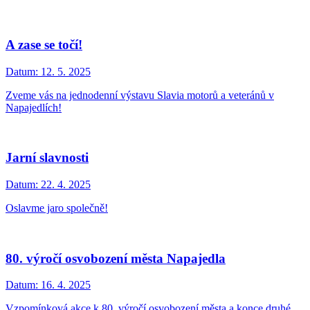
A zase se točí!
Datum:
12. 5. 2025
Zveme vás na jednodenní výstavu Slavia motorů a veteránů v
Napajedlích!
Jarní slavnosti
Datum:
22. 4. 2025
Oslavme jaro společně!
80. výročí osvobození města Napajedla
Datum:
16. 4. 2025
Vzpomínková akce k 80. výročí osvobození města a konce druhé