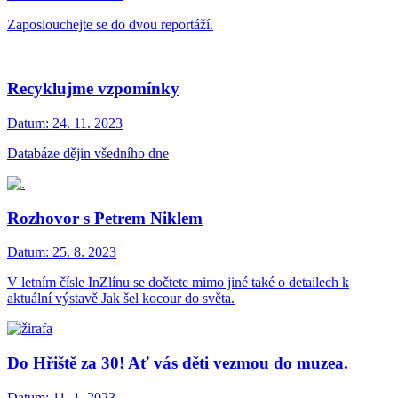
Zaposlouchejte se do dvou reportáží.
Recyklujme vzpomínky
Datum:
24. 11. 2023
Databáze dějin všedního dne
Rozhovor s Petrem Niklem
Datum:
25. 8. 2023
V letním čísle InZlínu se dočtete mimo jiné také o detailech k
aktuální výstavě Jak šel kocour do světa.
Do Hřiště za 30! Ať vás děti vezmou do muzea.
Datum:
11. 1. 2023