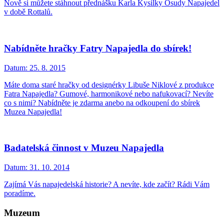
Nově si můžete stáhnout přednášku Karla Kysilky Osudy Napajedel
v době Rottalů.
Nabídněte hračky Fatry Napajedla do sbírek!
Datum:
25. 8. 2015
Máte doma staré hračky od designérky Libuše Niklové z produkce
Fatra Napajedla? Gumové, harmonikové nebo nafukovací? Nevíte
co s nimi? Nabídněte je zdarma anebo na odkoupení do sbírek
Muzea Napajedla!
Badatelská činnost v Muzeu Napajedla
Datum:
31. 10. 2014
Zajímá Vás napajedelská historie? A nevíte, kde začít? Rádi Vám
poradíme.
Muzeum