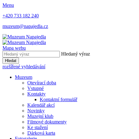
Menu
+420 733 182 240
muzeum@napajedla.cz
Mapa webu
Hledaný výraz
Hledat
rozšířené vyhledávání
Muzeum
Otevírací doba
Vstupné
Kontakty
Kontaktní formulář
Kalendář akcí
Novinky
Muzejní klub
Filmové dokumenty
Ke stažení
Dárková karta
Fotogalerie