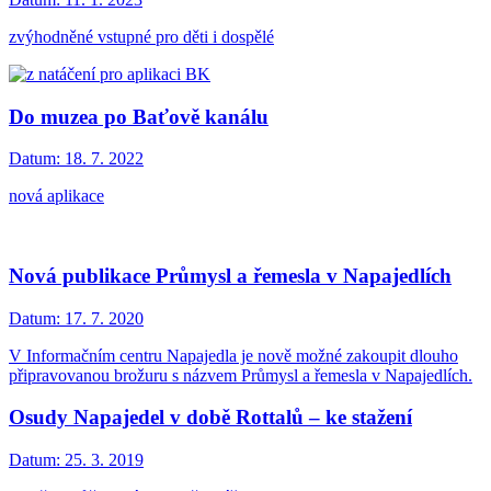
zvýhodněné vstupné pro děti i dospělé
Do muzea po Baťově kanálu
Datum:
18. 7. 2022
nová aplikace
Nová publikace Průmysl a řemesla v Napajedlích
Datum:
17. 7. 2020
V Informačním centru Napajedla je nově možné zakoupit dlouho
připravovanou brožuru s názvem Průmysl a řemesla v Napajedlích.
Osudy Napajedel v době Rottalů – ke stažení
Datum:
25. 3. 2019