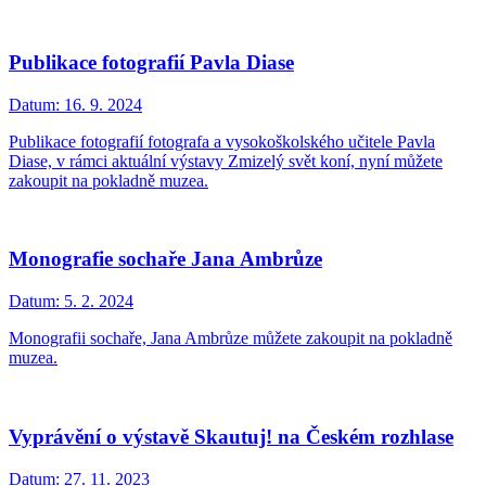
Publikace fotografií Pavla Diase
Datum:
16. 9. 2024
Publikace fotografií fotografa a vysokoškolského učitele Pavla
Diase, v rámci aktuální výstavy Zmizelý svět koní, nyní můžete
zakoupit na pokladně muzea.
Monografie sochaře Jana Ambrůze
Datum:
5. 2. 2024
Monografii sochaře, Jana Ambrůze můžete zakoupit na pokladně
muzea.
Vyprávění o výstavě Skautuj! na Českém rozhlase
Datum:
27. 11. 2023