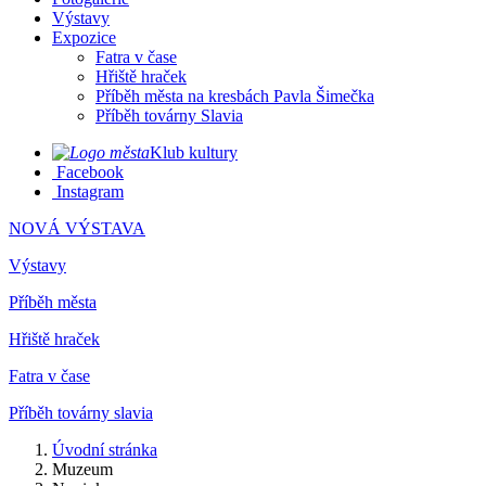
Výstavy
Expozice
Fatra v čase
Hřiště hraček
Příběh města na kresbách Pavla Šimečka
Příběh továrny Slavia
Klub kultury
Facebook
Instagram
NOVÁ VÝSTAVA
Výstavy
Příběh města
Hřiště hraček
Fatra v čase
Příběh továrny slavia
Úvodní stránka
Muzeum