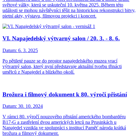
světové války, která se uskuteční 10. května 2025. Během této
události se mohou návštěvníci těšit na historickou rekonstrukci bitvy,
pietní akty, výstavu, filmovou projekci i koncert.
VI. Napajedelský výtvarný salon / 20. 3. - 8. 6.
Datum:
6. 3. 2025
Po pětileté pauze se do prostor napajedelského muzea vrací
výtvarný salon, který nyní představuje aktuální tvorbu třinácti
umělců z Napajedel a blízkého okolí.
Brožura i filmový dokument k 80. výročí přistání
Datum:
30. 10. 2024
V rámci 80. výročí nouzového přistání amerického bombardéru
B17-G a zastřelení dvou amerických letců na Prusinkách u
Napajedel vznikla ve spolupráci s institucí Paměť národa krátká
brožura a filmový dokument.