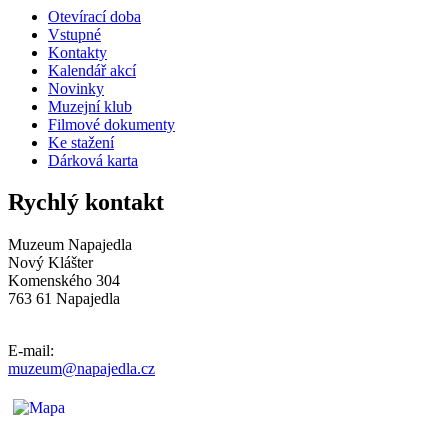
Otevírací doba
Vstupné
Kontakty
Kalendář akcí
Novinky
Muzejní klub
Filmové dokumenty
Ke stažení
Dárková karta
Rychlý kontakt
Muzeum Napajedla
Nový Klášter
Komenského 304
763 61 Napajedla
E-mail:
muzeum@napajedla.cz