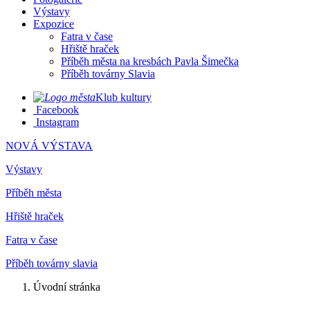
Výstavy
Expozice
Fatra v čase
Hřiště hraček
Příběh města na kresbách Pavla Šimečka
Příběh továrny Slavia
Klub kultury
Facebook
Instagram
NOVÁ VÝSTAVA
Výstavy
Příběh města
Hřiště hraček
Fatra v čase
Příběh továrny slavia
Úvodní stránka