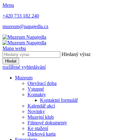
Menu
+420 733 182 240
muzeum@napajedla.cz
Mapa webu
Hledaný výraz
Hledat
rozšířené vyhledávání
Muzeum
Otevírací doba
Vstupné
Kontakty
Kontaktní formulář
Kalendář akcí
Novinky
Muzejní klub
Filmové dokumenty
Ke stažení
Dárková karta
Fotogalerie