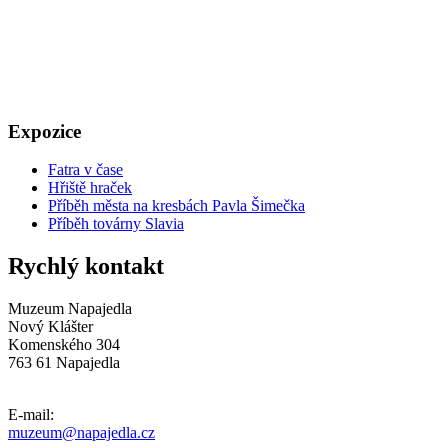
Expozice
Fatra v čase
Hřiště hraček
Příběh města na kresbách Pavla Šimečka
Příběh továrny Slavia
Rychlý kontakt
Muzeum Napajedla
Nový Klášter
Komenského 304
763 61 Napajedla
E-mail:
muzeum@napajedla.cz