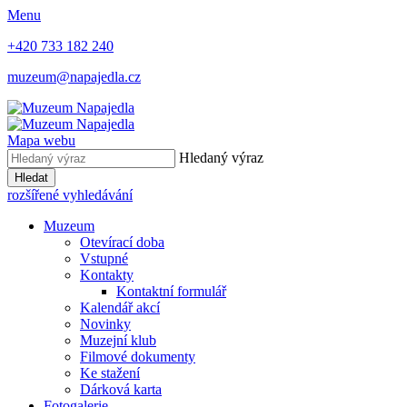
Menu
+420 733 182 240
muzeum@napajedla.cz
Mapa webu
Hledaný výraz
Hledat
rozšířené vyhledávání
Muzeum
Otevírací doba
Vstupné
Kontakty
Kontaktní formulář
Kalendář akcí
Novinky
Muzejní klub
Filmové dokumenty
Ke stažení
Dárková karta
Fotogalerie