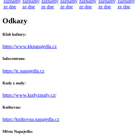
záznamy
záznamy
záznamy
záznamy
záznamy
záznamy
záznamy
ze dne
ze dne
ze dne
ze dne
ze dne
ze dne
ze dne
Odkazy
Klub kultury:
https://www.kknapajedla.cz
Infocentrum:
https://ic.napajedla.cz
Kudy z nudy:
https://www.kudyznudy.cz/
Knihovna:
https://knihovna.napajedla.cz
Město Napajedla: