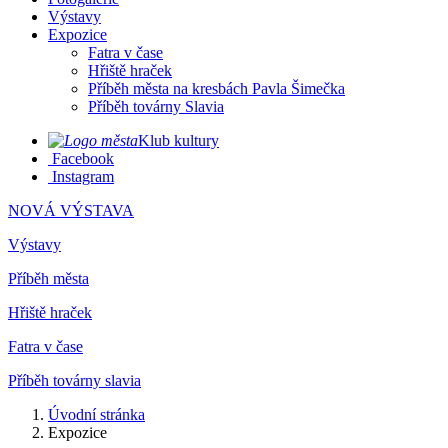
Výstavy
Expozice
Fatra v čase
Hřiště hraček
Příběh města na kresbách Pavla Šimečka
Příběh továrny Slavia
Klub kultury
Facebook
Instagram
NOVÁ VÝSTAVA
Výstavy
Příběh města
Hřiště hraček
Fatra v čase
Příběh továrny slavia
Úvodní stránka
Expozice