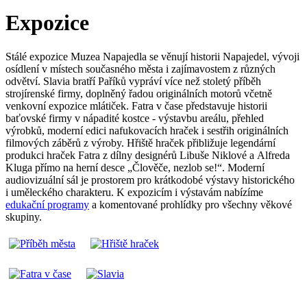
Expozice
Stálé expozice Muzea Napajedla se věnují historii Napajedel, vývoji
osídlení v místech současného města i zajímavostem z různých
odvětví. Slavia bratří Paříků vypráví více než stoletý příběh
strojírenské firmy, doplněný řadou originálních motorů včetně
venkovní expozice mlátiček. Fatra v čase představuje historii
baťovské firmy v nápadité kostce - výstavbu areálu, přehled
výrobků, moderní edici nafukovacích hraček i sestřih originálních
filmových záběrů z výroby. Hřiště hraček přibližuje legendární
produkci hraček Fatra z dílny designérů Libuše Niklové a Alfreda
Kluga přímo na herní desce „Člověče, nezlob se!“. Moderní
audiovizuální sál je prostorem pro krátkodobé výstavy historického
i uměleckého charakteru. K expozicím i výstavám nabízíme
edukační programy
a komentované prohlídky pro všechny věkové
skupiny.