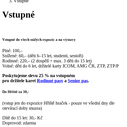
Vstupné
Vstupné
Vstupné do všech stálých expozic a na výstavy
Plné: 100,–
Snížené: 60,– (děti 6–15 let, studenti, senioři)
Rodinné: 220,– (2 dospělí + max. 3 děti do 15 let)
Volné: děti do 6 let, držitelé karty ICOM, AMG ČR, ZTP, ZTP/P
Poskytujeme slevu 25 % na vstupném
pro držitele karet
Rodinné pasy
a
Senior pas
.
Do Hřiště za 30,-
(vstup jen do expozice Hřiště hraček - pouze ve všední dny dle
otevírací doby muzea)
Dítě do 15 let: 30,- Kč
Doprovod: zdarma