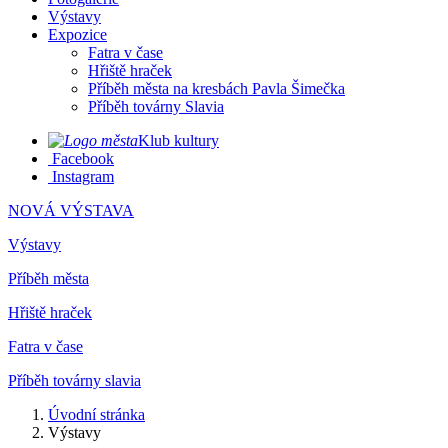
Výstavy
Expozice
Fatra v čase
Hřiště hraček
Příběh města na kresbách Pavla Šimečka
Příběh továrny Slavia
Klub kultury
Facebook
Instagram
NOVÁ VÝSTAVA
Výstavy
Příběh města
Hřiště hraček
Fatra v čase
Příběh továrny slavia
Úvodní stránka
Výstavy