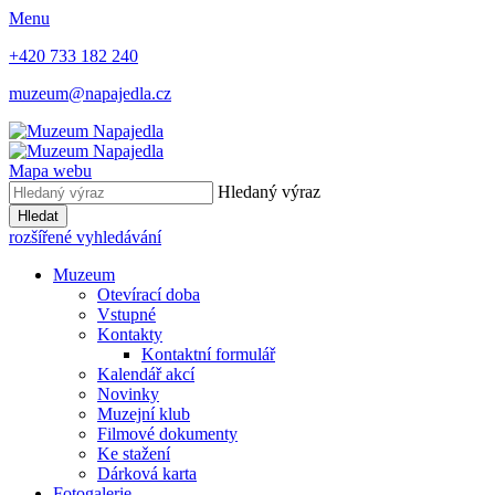
Menu
+420 733 182 240
muzeum@napajedla.cz
Mapa webu
Hledaný výraz
Hledat
rozšířené vyhledávání
Muzeum
Otevírací doba
Vstupné
Kontakty
Kontaktní formulář
Kalendář akcí
Novinky
Muzejní klub
Filmové dokumenty
Ke stažení
Dárková karta
Fotogalerie