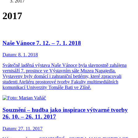
2017
2017
Naše Vánoce 7. 12. – 7. 1. 2018
Datum:
8. 1. 2018
Svátečně laděná výstava Naše Vánoce byla slavnostně zahájena
vernisáží 7. prosince ve Výstavním sále Muzea Napajedla.
Vystaveny byly domácí i zahraniční betlémy, které zpracovali
studenti Ateliéru prostorové tvorby Fakulty multimediálních
komunikací Univerzity Tomáše Bati ve Zlíně.
Souznění – hudba jako inspirace výtvarné tvorby
26. 10. – 26. 11. 2017
Datum:
27. 11. 2017