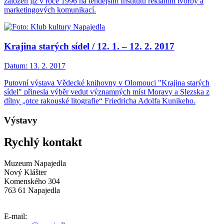
založen již v roce 1996 na tehdejším Institutu reklamní tvorby a
marketingových komunikací.
Krajina starých sídel / 12. 1. – 12. 2. 2017
Datum:
13. 2. 2017
Putovní výstava Vědecké knihovny v Olomouci "Krajina starých
sídel" přinesla výběr vedut významných míst Moravy a Slezska z
dílny „otce rakouské litografie“ Friedricha Adolfa Kunikeho.
Výstavy
Rychlý kontakt
Muzeum Napajedla
Nový Klášter
Komenského 304
763 61 Napajedla
E-mail: