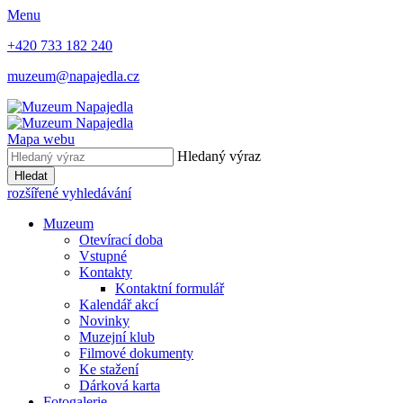
Menu
+420 733 182 240
muzeum@napajedla.cz
Mapa webu
Hledaný výraz
Hledat
rozšířené vyhledávání
Muzeum
Otevírací doba
Vstupné
Kontakty
Kontaktní formulář
Kalendář akcí
Novinky
Muzejní klub
Filmové dokumenty
Ke stažení
Dárková karta
Fotogalerie