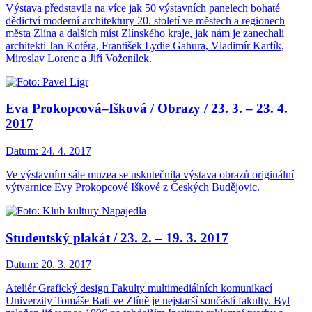
Výstava představila na více jak 50 výstavních panelech bohaté
dědictví moderní architektury 20. století ve městech a regionech
města Zlína a dalších míst Zlínského kraje, jak nám je zanechali
architekti Jan Kotěra, František Lydie Gahura, Vladimír Karfík,
Miroslav Lorenc a Jiří Voženílek.
Eva Prokopcová–Išková / Obrazy / 23. 3. – 23. 4.
2017
Datum:
24. 4. 2017
Ve výstavním sále muzea se uskutečnila výstava obrazů originální
výtvarnice Evy Prokopcové Iškové z Českých Budějovic.
Studentský plakát / 23. 2. – 19. 3. 2017
Datum:
20. 3. 2017
Ateliér Grafický design Fakulty multimediálních komunikací
Univerzity Tomáše Bati ve Zlíně je nejstarší součástí fakulty. Byl