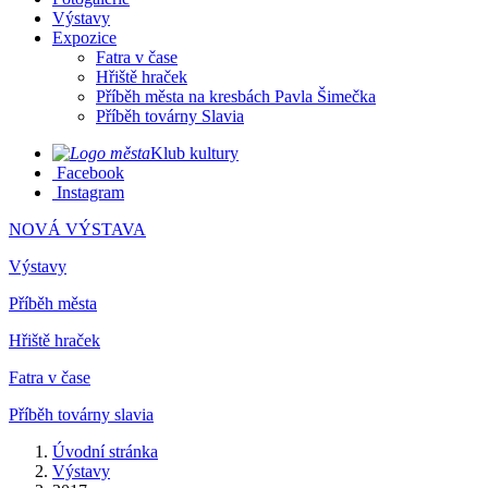
Výstavy
Expozice
Fatra v čase
Hřiště hraček
Příběh města na kresbách Pavla Šimečka
Příběh továrny Slavia
Klub kultury
Facebook
Instagram
NOVÁ VÝSTAVA
Výstavy
Příběh města
Hřiště hraček
Fatra v čase
Příběh továrny slavia
Úvodní stránka
Výstavy