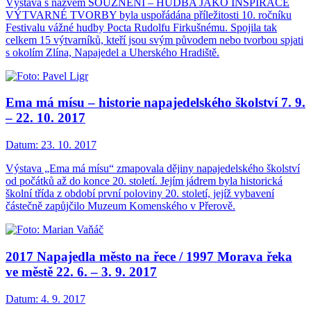
Výstava s názvem SOUZNĚNÍ – HUDBA JAKO INSPIRACE
VÝTVARNÉ TVORBY byla uspořádána příležitosti 10. ročníku
Festivalu vážné hudby Pocta Rudolfu Firkušnému. Spojila tak
celkem 15 výtvarníků, kteří jsou svým původem nebo tvorbou spjati
s okolím Zlína, Napajedel a Uherského Hradiště.
Ema má mísu – historie napajedelského školství 7. 9.
– 22. 10. 2017
Datum:
23. 10. 2017
Výstava „Ema má mísu“ zmapovala dějiny napajedelského školství
od počátků až do konce 20. století. Jejím jádrem byla historická
školní třída z období první poloviny 20. století, jejíž vybavení
částečně zapůjčilo Muzeum Komenského v Přerově.
2017 Napajedla město na řece / 1997 Morava řeka
ve městě 22. 6. – 3. 9. 2017
Datum:
4. 9. 2017