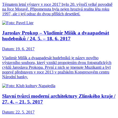
Tématem letní výstavy v roce 2017 bylo 20. výročí velké povodně
na řece Moravě. Připomenuta byla nejen hrozivá realita léta roku
1997, ale i její odraz do dvou příštích desetiletí.
Jaroslav Prokop – Vladimír Mišík a dvaapadesát
hudebníků / 24. 5. – 18. 6. 2017
Datum:
19. 6. 2017
Vladimír Mišík a dvaapadesát hudebníků je název nového
výstavního souboru, který vznikl propojením dvou fotografických
cyklů Jaroslava Prokopa. První z nich se jmenuje Muzikanti a byl
poprvé představen v roce 2013 v pražském Kongresovém centru
Národní banky.
Slavní tvůrci moderní architektury Zlínského kraje /
27. 4. – 21. 5. 2017
Datum:
22. 5. 2017