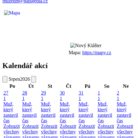
muzeum@napajedla.cz
Mapa:
https://mapy.cz
Kalendář akcí
Srpen
2026
Po
Út
St
Čt
Pá
So
Ne
27
28
29
30
31
1
2
1
1
1
1
1
1
1
Muž,
Muž,
Muž,
Muž,
Muž,
Muž,
Muž,
který
který
který
který
který
který
který
zastavil
zastavil
zastavil
zastavil
zastavil
zastavil
zastavil
čas
čas
čas
čas
čas
čas
čas
Zobrazit
Zobrazit
Zobrazit
Zobrazit
Zobrazit
Zobrazit
Zobrazit
všechny
všechny
všechny
všechny
všechny
všechny
všechny
záznamy
záznamy
záznamy
záznamy
záznamy
záznamy
záznamy