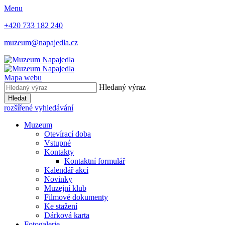
Menu
+420 733 182 240
muzeum@napajedla.cz
Mapa webu
Hledaný výraz
Hledat
rozšířené vyhledávání
Muzeum
Otevírací doba
Vstupné
Kontakty
Kontaktní formulář
Kalendář akcí
Novinky
Muzejní klub
Filmové dokumenty
Ke stažení
Dárková karta
Fotogalerie