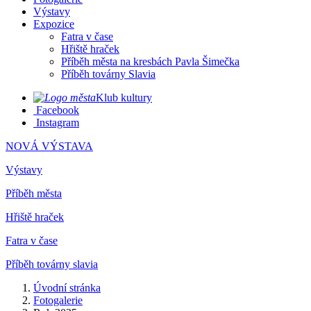
Výstavy
Expozice
Fatra v čase
Hřiště hraček
Příběh města na kresbách Pavla Šimečka
Příběh továrny Slavia
Klub kultury
Facebook
Instagram
NOVÁ VÝSTAVA
Výstavy
Příběh města
Hřiště hraček
Fatra v čase
Příběh továrny slavia
Úvodní stránka
Fotogalerie