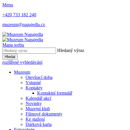
Menu
+420 733 182 240
muzeum@napajedla.cz
Mapa webu
Hledaný výraz
Hledat
rozšířené vyhledávání
Muzeum
Otevírací doba
Vstupné
Kontakty
Kontaktní formulář
Kalendář akcí
Novinky
Muzejní klub
Filmové dokumenty
Ke stažení
Dárková karta
Fotogalerie