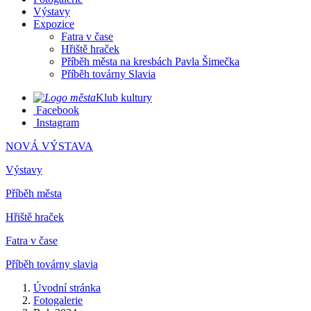
Výstavy
Expozice
Fatra v čase
Hřiště hraček
Příběh města na kresbách Pavla Šimečka
Příběh továrny Slavia
Klub kultury
Facebook
Instagram
NOVÁ VÝSTAVA
Výstavy
Příběh města
Hřiště hraček
Fatra v čase
Příběh továrny slavia
Úvodní stránka
Fotogalerie