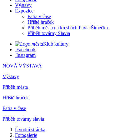
Výstavy
Expozice
Fatra v čase
Hřiště hraček
Příběh města na kresbách Pavla Šimečka
Příběh továrny Slavia
Klub kultury
Facebook
Instagram
NOVÁ VÝSTAVA
Výstavy
Příběh města
Hřiště hraček
Fatra v čase
Příběh továrny slavia
Úvodní stránka
Fotogalerie