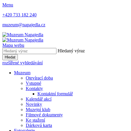
Menu
+420 733 182 240
muzeum@napajedla.cz
Mapa webu
Hledaný výraz
Hledat
rozšířené vyhledávání
Muzeum
Otevírací doba
Vstupné
Kontakty
Kontaktní formulář
Kalendář akcí
Novinky
Muzejní klub
Filmové dokumenty
Ke stažení
Dárková karta
Fotogalerie